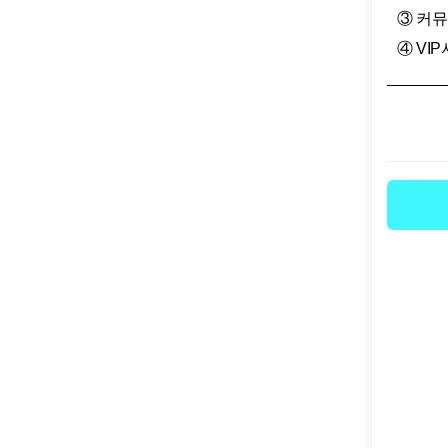
③ 커
④ VI