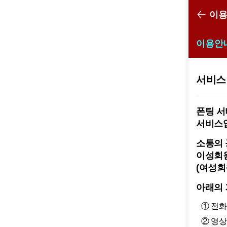
폰팅
이
이용안
서비스
폰팅 서
서비스
소통의 
이성회원
(여성
아래의 
① 전
② 영상