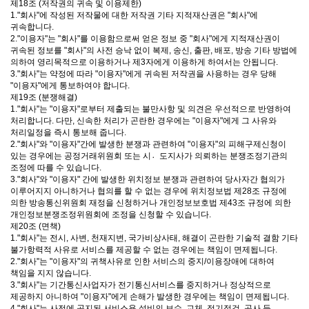
제18조 (저작권의 귀속 및 이용제한)
1."회사"에 작성된 저작물에 대한 저작권 기타 지적재산권은 "회사"에
귀속합니다.
2."이용자"는 "회사"를 이용함으로써 얻은 정보 중 "회사"에게 지적재산권이
귀속된 정보를 "회사"의 사전 승낙 없이 복제, 송신, 출판, 배포, 방송 기타 방법에
의하여 영리목적으로 이용하거나 제3자에게 이용하게 하여서는 안됩니다.
3."회사"는 약정에 따라 "이용자"에게 귀속된 저작권을 사용하는 경우 당해
"이용자"에게 통보하여야 합니다.
제19조 (분쟁해결)
1."회사"는 "이용자"로부터 제출되는 불만사항 및 의견은 우선적으로 반영하여
처리합니다. 다만, 신속한 처리가 곤란한 경우에는 "이용자"에게 그 사유와
처리일정을 즉시 통보해 줍니다.
2."회사"와 "이용자"간에 발생한 분쟁과 관련하여 "이용자"의 피해구제신청이
있는 경우에는 공정거래위원회 또는 시도〮지사가 의뢰하는 분쟁조정기관의
조정에 따를 수 있습니다.
3."회사"와 "이용자" 간에 발생한 위치정보 분쟁과 관련하여 당사자간 협의가
이루어지지 아니하거나 협의를 할 수 없는 경우에 위치정보법 제28조 규정에
의한 방송통신위원회 재정을 신청하거나 개인정보보호법 제43조 규정에 의한
개인정보분쟁조정위원회에 조정을 신청할 수 있습니다.
제20조 (면책)
1."회사"는 전시, 사변, 천재지변, 국가비상사태, 해결이 곤란한 기술적 결함 기타
불가항력적 사유로 서비스를 제공할 수 없는 경우에는 책임이 면제됩니다.
2."회사"는 "이용자"의 귀책사유로 인한 서비스의 중지/이용장애에 대하여
책임을 지지 않습니다.
3."회사"는 기간통신사업자가 전기통신서비스를 중지하거나 정상적으로
제공하지 아니하여 "이용자"에게 손해가 발생한 경우에는 책임이 면제됩니다.
4."회사"는 사전에 공지된 서비스용 설비의 보수, 교체, 정기점검, 공사 등