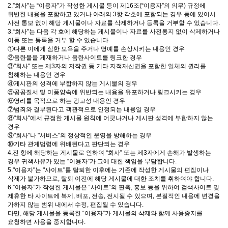
2.”회사”는 “이용자”가 작성한 게시물 등이 제16조(“이용자”의 의무) 규정에
위반한 내용을 포함하고 있거나 아래의 3항 각호에 포함되는 경우 등에 있어서
사전 통보 없이 해당 게시물이나 자료를 삭제하거나 등록을 거부할 수 있습니다.
3.“회사”는 다음 각 호에 해당하는 게시물이나 자료를 사전통지 없이 삭제하거나
이동 또는 등록을 거부 할 수 있습니다.
①다른 이에게 심한 모욕을 주거나 명예를 손상시키는 내용인 경우
②음란물을 게재하거나 음란사이트를 링크한 경우
③"회사" 또는 제3자의 저작권 등 기타 지적재산권을 포함한 일체의 권리를
침해하는 내용인 경우
④게시판의 성격에 부합하지 않는 게시물의 경우
⑤공공질서 및 미풍양속에 위반되는 내용을 유포하거나 링크시키는 경우
⑥영리를 목적으로 하는 광고성 내용인 경우
⑦범죄와 결부된다고 객관적으로 인정되는 내용일 경우
⑧"회사"에서 규정한 게시물 원칙에 어긋나거나 게시판 성격에 부합하지 않는
경우
⑨"회사"나 "서비스"의 정상적인 운영을 방해하는 경우
⑩기타 관계법령에 위배된다고 판단되는 경우
4.전 항에 해당하는 게시물로 인하여 “회사” 또는 제3자에게 손해가 발생하는
경우 귀책사유가 있는 “이용자”가 그에 대한 책임을 부담합니다.
5."이용자"는 "사이트"를 탈퇴한 이후에는 기존에 작성한 게시물의 편집이나
삭제가 불가하므로, 탈퇴 이전에 해당 게시물에 대한 조치를 취하여야 합니다.
6.”이용자”가 작성한 게시물은 “사이트”의 판촉, 홍보 등을 위하여 검색사이트 및
제휴한 타 사이트에 복제, 배포, 전송, 전시될 수 있으며, 본질적인 내용에 변경을
가하지 않는 범위 내에서 수정, 편집될 수 있습니다.
다만, 해당 게시물을 등록한 “이용자”가 게시물의 삭제와 함께 사용중지를
요청하면 사용을 중지합니다.