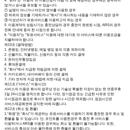
4. "회사"는 "이용자"의 이용신청이 다음 각 호에 해당하는 경우에는 승낙하지
않거나 승낙을 유보할 수 있습니다.
① 실명이 아니거나 타인의 명의를 이용한 경우
② 허위의 정보를 기재하거나 "회사"가 제시하는 내용을 기재하지 않은 경우
③ 미성년자가 유료서비스를 이용하고자 하는 경우
5. 이용계약의 성립시기는 충전상담의 경우 충전이 완료된 시점, ARS의 경우
전화 안내에 동의 한 시점으로 합니다.
6. "이용자"는 "유료서비스" 이용에 대한 대가로 각 서비스에 따른 이용요금을
지불하여야 합니다.
제10조 (결제방법)
1. 폰뱅킹, 인터넷뱅킹, 메일 뱅킹 등의 각종 계좌이체
2. 선불카드, 직불카드, 신용카드 등의 각종 카드 결제
3. 온라인무통장입금
4. 휴대폰결제
5. ”회사”에서 지급한 적립금에 의한 결제
6. 카카오페이, 네이버페이 등의 간편 결제
7. 기타 전자적 지급 방법에 의한 대금 지급 등
제11조 (“서비스” 이용시간)
서비스의 이용은 회사의 업무상 또는 기술상 특별한 지장이 없는 한 연중무휴
1일 24시간을 원칙으로 합니다. 다만, 정기점검 또는 긴급한 사유로 인한
수시점검의 필요로 회사가 정한 날이나 시간은 제외됩니다. 점검시간은
서비스제공화면에 공지한 바에 따릅니다.
제12조 (취소 및 환불)
1.”회원”은 “회사”가 제공하는 유료서비스를 이용하기 위해 충전한 경우 취소 및
환불을 할 수 있습니다. 단, 포인트를 사용한경우 즉 충전 후 서비스를
이용하거나 ARS를 이용한 경우에는 취소 및 환불이 불가능합니다. 또한,
서비스의 특성상 단순 불만족에 의한 환불은 불가합니다.