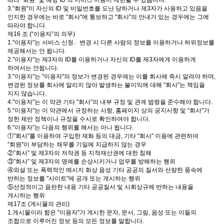
따라 "회원" 및 해당 ID 의 서비스 이용이 제한될 수 있습니다.
3."회원"이 자신의 ID 및 비밀번호를 도난 당하거나 제3자가 사용하고 있음을
인지한 경우에는 바로 "회사"에 통보하고 "회사"의 안내가 있는 경우에는 그에
따라야 합니다.
제16 조 (“이용자”의 의무)
1."이용자"는 서비스 신청변〮경 시 다른 사람의 정보를 이용하거나 허위정보를
제공해서는 안 됩니다.
2."이용자"는 제3자의 ID를 이용하거나 자신의 ID를 제3자에게 이용하게
하여서는 안됩니다.
3."이용자"는 "이용자"의 정보가 변경된 경우에는 이를 회사에 즉시 알려야 하며,
변경된 정보를 회사에 알리지 않아 발생하는 불이익에 대해 "회사"는 책임을
지지 않습니다.
4."이용자"는 이 약관 기타 "회사"의 내부 규정 및 관계 법령을 준수해야 합니다.
5."이용자"는 이 약관에서 규정하는 사항, 홈페이지 상의 공지사항 및 "회사"가
정한 제반 정책이나 규정을 수시로 확인하여야 합니다.
6."이용자"는 다음의 행위를 해서는 아니 됩니다.
①"회사"를 이용하여 구입한 재화 등의 대금, 기타 "회사" 이용에 관련하여
"회원"이 부담하는 채무를 기일에 지급하지 않는 경우
②”회사” 및 제3자의 저작권 등 지적재산권에 대한 침해
③”회사” 및 제3자의 명예를 손상시키거나 업무를 방해하는 행위
④외설 또는 폭력적인 메시지 화상 음성 기타 공공의 질서와 선량한 풍속에
반하는 정보를 "사이트"에 공개 또는 게시하는 행위
⑤선정적이고 음란한 내용 기타 공공질서 및 사회상규에 반하는 내용을
게시하는 행위
제17조 (게시물의 관리)
1.게시물이라 함은 "이용자"가 게시한 문자, 문서, 그림, 음성 또는 이들의
조합으로 이루어진 정보 등의 모든 정보를 말합니다.