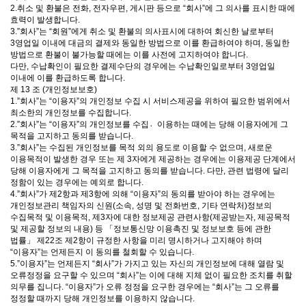
2.취소 및 환불은 전화, 전자우편, 게시판 등으로 “회사”에 그 의사를 표시한 때에
효력이 발생합니다.
3.”회사”는 “회원”에게 취소 및 환불의 의사표시에 대하여 회신한 날로부터
3영업일 이내에 대금의 결제와 동일한 방법으로 이를 환급하여야 하며, 동일한
방법으로 환불이 불가능할 때에는 이를 사전에 고지하여야 합니다.
다만, 수납확인이 필요한 결제수단의 경우에는 수납확인일로부터 3영업일
이내에 이를 환급하도록 합니다.
제 13 조 (개인정보보호)
1.”회사”는 “이용자”의 개인정보 수집 시 서비스제공을 위하여 필요한 범위에서
최소한의 개인정보를 수집합니다.
2.”회사”는 “이용자”의 개인정보를 수집이〮용하는 때에는 당해 이용자에게 그
목적을 고지하고 동의를 받습니다.
3.”회사”는 수집된 개인정보를 목적 외의 용도로 이용할 수 없으며, 새로운
이용목적이 발생한 경우 또는 제 3자에게 제공하는 경우에는 이용제공 단계에서
당해 이용자에게 그 목적을 고지하고 동의를 받습니다. 다만, 관련 법령에 달리
정함이 있는 경우에는 예외로 합니다.
4.”회사”가 제2항과 제3항에 의해 “이용자”의 동의를 받아야 하는 경우에는
개인정보관리 책임자의 신원(소속, 성명 및 전화번호, 기타 연락처)정보의
수집목적 및 이용목적, 제3자에 대한 정보제공 관련사항(제공받는자, 제공목적
및 제공할 정보의 내용) 등 「정보통신망 이용촉진 및 정보보호 등에 관한
법률」 제22조 제2항이 규정한 사항을 미리 명시하거나 고지해야 하며
“이용자”는 언제든지 이 동의를 철회할 수 있습니다.
5.”이용자”는 언제든지 “회사”가 가지고 있는 자신의 개인정보에 대해 열람 및
오류정정을 요구할 수 있으며 “회사”는 이에 대해 지체 없이 필요한 조치를 취할
의무를 집니다. “이용자”가 오류 정정을 요구한 경우에는 “회사”는 그 오류를
정정할 때까지 당해 개인정보를 이용하지 않습니다.