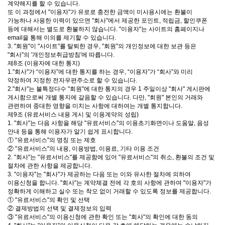
계약해지를 할 수 있습니다.
또 이 과정에서 "이용자"가 유로로 충전한 금액이 미사용시에는 환불이
가능하나 사용한 이력이 있으면 "회사"에서 제공한 포인트, 적립금, 할인쿠폰
등에 대해서는 별도로 환불하지 않습니다. "이용자"는 사이트의 홈페이지나
email을 통해 이의를 제기할 수 있습니다.
3. "회원"이 "사이트"를 탈퇴한 경우, "회원"의 개인정보에 대한 보관 등은
"회사"의 '개인정보취급방침'에 따릅니다.
제8조 (이용자에 대한 통지)
1."회사"가 “이용자”에 대한 통지를 하는 경우, “이용자”가 “회사”와 미리
약정하여 지정한 전자우편주소로 할 수 있습니다.
2."회사"는 불특정다수 "회원"에 대한 통지의 경우 1 주일이상 "회사" 게시판에
게시함으로써 개별 통지에 갈음할 수 있습니다. 다만, "회원" 본인의 거래와
관련하여 중대한 영향을 미치는 사항에 대하여는 개별 통지합니다.
제9조 (유료서비스 내용 게시 및 이용계약의 성립)
1. "회사"는 다음 사항을 해당 "유료서비스"의 이용초기화면이나 도움말, 음성
안내 등을 통해 이용자가 알기 쉽게 표시합니다.
① "유료서비스"의 명칭 또는 제호
② "유료서비스"의 내용, 이용방법, 이용료, 기타 이용 조건
2. "회사"는 "유료서비스"를 제공함에 있어 "유료서비스"의 취소, 환불의 조건 및
절차에 관한 사항을 제공합니다.
3. "이용자"는 "회사"가 제공하는 다음 또는 이와 유사한 절차에 의하여
이용신청을 합니다. "회사"는 계약체결 전에 각 호의 사항에 관하여 "이용자"가
정확하게 이해하고 실수 또는 착오 없이 거래할 수 있도록 정보를 제공합니다.
① "유료서비스"의 확인 및 선택
② 결제방법의 선택 및 결제정보의 입력
③ "유료서비스"의 이용신청에 관한 확인 또는 "회사"의 확인에 대한 동의