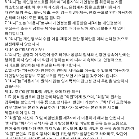
6.”회사”는 개인정보보호를 위하여 “이용자”의 개인정보를 취급하는 자를
최소한으로 제한하여야 하며 신용카드, 은행계좌 등을 포함한 이용자의
개인정보의 분실, 도난, 유출, 동의 없는 제3자 제공, 변조 등으로 인한 이용자의
손해에 대하여 모든 책임을 집니다.
7.”회사” 또는 “이용자”로부터 개인정보를 제공받은 제3자는 개인정보의
수집목적 또는 제공받은 목적을 달성한 때에는 당해 개인정보를 지체 없이
파기합니다.
8. ”회사”는 개인정보의 수집·이용·제공에 관한 동의란을 미리 선택한 것으로
설정해두지 않습니다.
제 14 조 (“회사”의 의무)
1."회사"는 법령과 이 약관이 금지하거나 공공의 질서와 선량한 풍속에 반하는
행위를 하지 않으며 이 약관이 정하는 바에 따라 지속적이고, 안정적으로
사이트를 운영하는 데 최선을 다하여야 합니다.
2.”회사"는 "이용자"가 안전하게 인터넷 서비스를 이용할 수 있도록 "이용자"의
개인정보(신용정보 포함)보호를 위한 보안 시스템을 갖추어야 합니다.
3."회사"는 "이용자"가 원하지 않는 영리목적의 광고성 전자 우편을 발송하지
않습니다.
제 15 조 ("회원"의 ID및 비밀번호에 대한 의무)
1.ID 및 비밀번호에 관한 관리책임은 "회원"에게 있으며, "회원"이 원하는
경우에는 보안상의 이유 등으로 언제든지 변경이 가능하되, "회사"가 요청하는
경우 "회원"은 본인 인증을 하거나 “회사”가 요구하는 본인 확인 서류를
제출하여야 합니다.
2."회원"은 자신의 ID 및 비밀번호를 제3자에게 이용하게 해서는 안됩니다.
"회사"는 "회사"의 귀책사유 없이 발생한 ID 및 비밀번호 공유 또는 도용으로
인한 불이익에 대해 책임지지 않습니다. 또한, ID 및 비밀번호 공유 중에 제3자가
"회원" 본인의 ID를 이용하여 약관 위반행위가 발생한다고 하더라도, 약관에