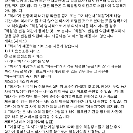
약관과 함께 초기화면 또는 연결화면에 그 적용일자 7일 이전부터 적용일자
전일까지 공지합니다. 변경된 약관은 그 적용일자 이전으로 소급하여 적용되지
아니합니다.
3. "회사"가 전항에 따라 개정 약관을 공지 또는 고지하면서 "회원"에게 해당
기간 내에 의사표시를 하지 않으면 의사가 표명된 것으로 본다는 뜻을 명확하게
고지하였음에도 "회원"이 명시적으로 거부 의사표시를 하지 아니한 경우
"회원"은 변경 약관에 동의한 것으로 봅니다. "회원"이 변경된 약관에 동의하지
않을 경우 변경된 약관에 따라 제공되는 "서비스"는 제공되지 않습니다.
제4조(서비스)
1. "회사"가 제공하는 서비스는 다음과 같습니다.
1) 1:1 음성소통 서비스
① 선불 음성소통 서비스
2) 기타 "회사"가 정하는 업무
2. "회사"가 제공하기로 한 "이용자"와 계약을 체결한 "유료서비스"의 내용을
특정 사유로 변경이 필요하거나 제공할 수 없는 경우에는 그 사유를
"이용자"에게 즉시 통지합니다.
제5조(서비스의 중단)
1. "회사"는 컴퓨터 등 정보통신설비의 보수점검•교체 및 고장, 통신의 두절 등의
사유가 발생한 경우에는 서비스의 제공을 일시적으로 중단할 수 있습니다. 또
"회사"는 천재지변 또는 이에 준하는 불가항력으로 인하여 회사 서비스를
제공할 수 없는 경우에는 서비스의 제공을 제한하거나 일시 중단할 수 있습니다.
다만 이 경우 그 사유 및 기간 등을 사전 또는 사후에 "이용자"에게 공지합니다.
2. "회사"는 본 서비스의 원활한 수행을 위하여 필요한 기간을 정하여 사전에
공지하고 본 서비스를 중지할 수 있습니다.
제6조(서비스 이용계약의 성립)
1. "이용자"는 "회사"가 정한 가입 양식에 따라 필수 회원정보를 기입한 후 이
약관에 동의한다는 의사표시를 함으로서 회원가입을 신청합니다.