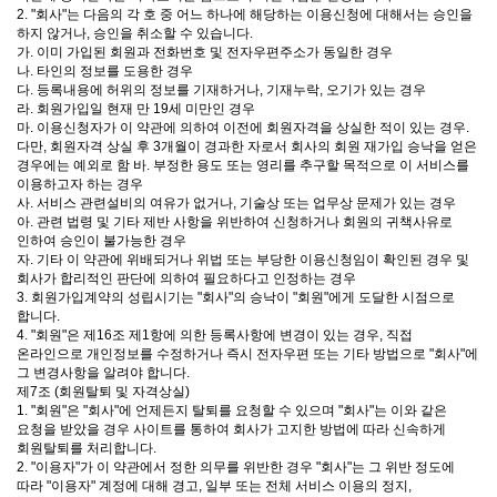
2. "회사"는 다음의 각 호 중 어느 하나에 해당하는 이용신청에 대해서는 승인을
하지 않거나, 승인을 취소할 수 있습니다.
가. 이미 가입된 회원과 전화번호 및 전자우편주소가 동일한 경우
나. 타인의 정보를 도용한 경우
다. 등록내용에 허위의 정보를 기재하거나, 기재누락, 오기가 있는 경우
라. 회원가입일 현재 만 19세 미만인 경우
마. 이용신청자가 이 약관에 의하여 이전에 회원자격을 상실한 적이 있는 경우.
다만, 회원자격 상실 후 3개월이 경과한 자로서 회사의 회원 재가입 승낙을 얻은
경우에는 예외로 함 바. 부정한 용도 또는 영리를 추구할 목적으로 이 서비스를
이용하고자 하는 경우
사. 서비스 관련설비의 여유가 없거나, 기술상 또는 업무상 문제가 있는 경우
아. 관련 법령 및 기타 제반 사항을 위반하여 신청하거나 회원의 귀책사유로
인하여 승인이 불가능한 경우
자. 기타 이 약관에 위배되거나 위법 또는 부당한 이용신청임이 확인된 경우 및
회사가 합리적인 판단에 의하여 필요하다고 인정하는 경우
3. 회원가입계약의 성립시기는 "회사"의 승낙이 "회원"에게 도달한 시점으로
합니다.
4. "회원"은 제16조 제1항에 의한 등록사항에 변경이 있는 경우, 직접
온라인으로 개인정보를 수정하거나 즉시 전자우편 또는 기타 방법으로 "회사"에
그 변경사항을 알려야 합니다.
제7조 (회원탈퇴 및 자격상실)
1. "회원"은 "회사"에 언제든지 탈퇴를 요청할 수 있으며 "회사"는 이와 같은
요청을 받았을 경우 사이트를 통하여 회사가 고지한 방법에 따라 신속하게
회원탈퇴를 처리합니다.
2. "이용자"가 이 약관에서 정한 의무를 위반한 경우 "회사"는 그 위반 정도에
따라 "이용자" 계정에 대해 경고, 일부 또는 전체 서비스 이용의 정지,